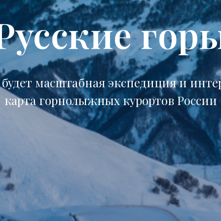
Русские гор
 будет масштабная экспедиция и инт
карта горнолыжных курортов России